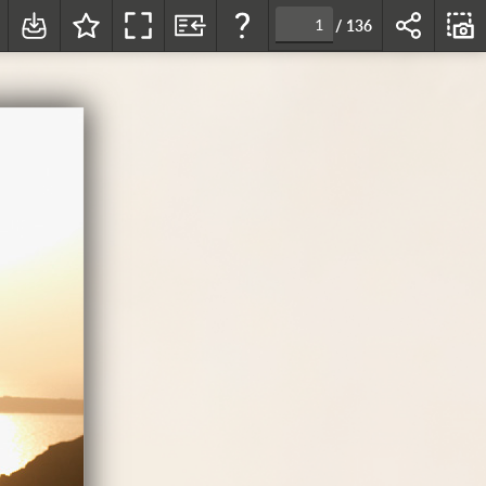
/
136