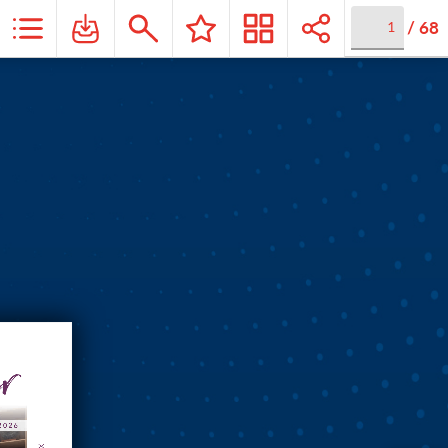
/
68
ux revêtements de sols, parquets et revêtements muraux !