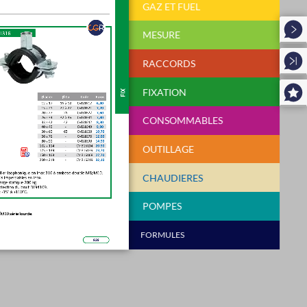
GAZ ET FUEL
MESURE
RACCORDS
FIXATION
CONSOMMABLES
OUTILLAGE
CHAUDIERES
POMPES
FORMULES