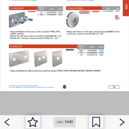
769
/
1440