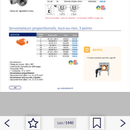
160
/
1440