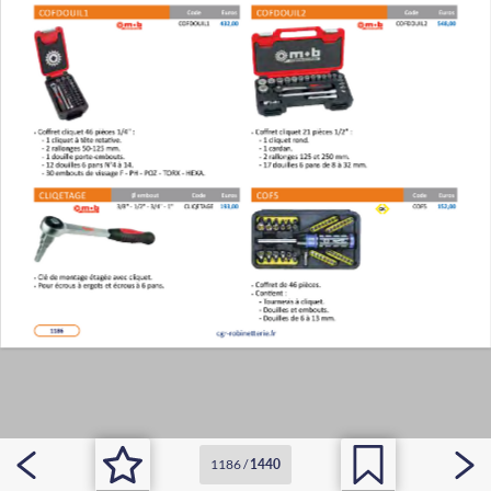
1186
/
1440