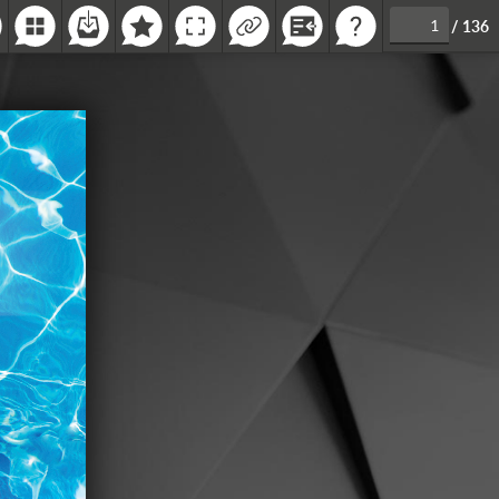
/
136