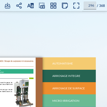
/
368
AUTOMATISME
8
ARROSAGE INTEGRE
66
ARROSAGE DE SURFACE
102
MICRO IRRIGATION
122