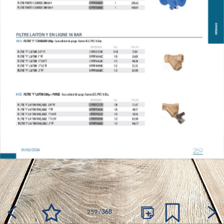
259
/
368