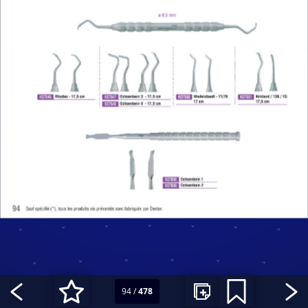
94
/
478