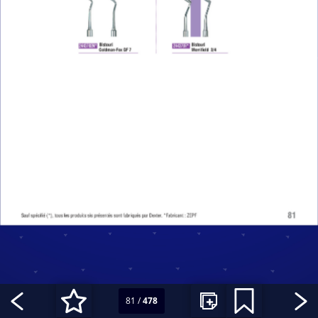
81
/
478