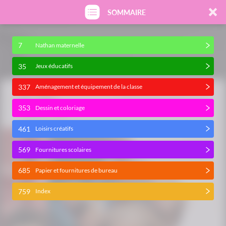
SOMMAIRE
7
Nathan maternelle
35
Jeux éducatifs
337
Aménagement et équipement de la classe
353
Dessin et coloriage
461
Loisirs créatifs
569
Fournitures scolaires
685
Papier et fournitures de bureau
759
Index