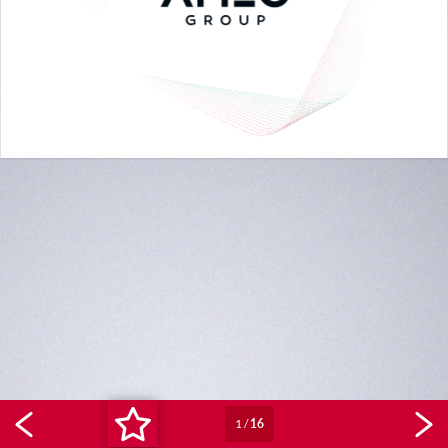
1
/
16