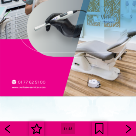
1
/
48